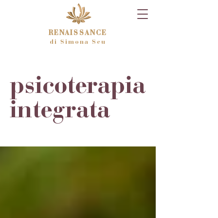
RENAISSANCE
di Simona Seu
psicoterapia
integrata