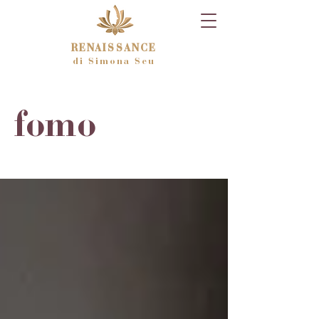
RENAISSANCE
di Simona Seu
fomo